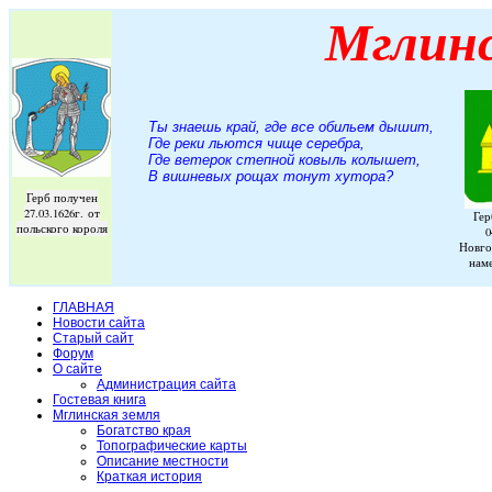
Мглин
Ты знаешь край, где все обильем дышит,
Где реки льются чище серебра,
Где ветерок степной ковыль колышет,
В вишневых рощах тонут хутора
?
Герб получен
27.03.1626г. от
Гер
польского короля
0
Новго
нам
ГЛАВНАЯ
Новости сайта
Старый сайт
Форум
О сайте
Администрация сайта
Гостевая книга
Мглинская земля
Богатство края
Топографические карты
Описание местности
Краткая история