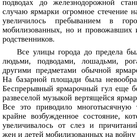
подводах до железнодорожной ста
случаю ярмарки огромное стечение н
увеличилось пребыванием в гор
мобилизованных, но и провожавших 
родственников.
Все улицы города до предела б
людьми, подводами, лошадьми, ро
другими предметами обычной ярмаро
На базарной площади была невообра
Беспрерывный ярмарочный гул еще б
развеселой музыкой вертящейся ярмар
Все это приводило многотысячную 
крайне возбужденное состояние, ко
увеличивалось от слез и причитан
жен и детей мобилизованных на войну