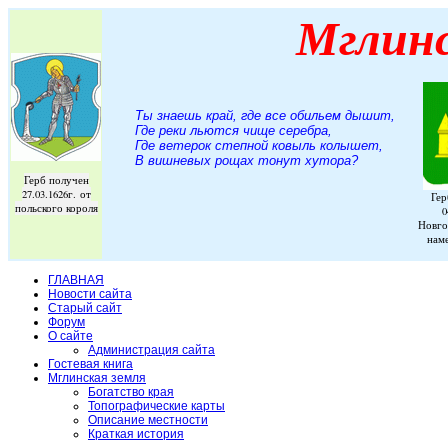
Мглин
Ты знаешь край, где все обильем дышит,
Где реки льются чище серебра,
Где ветерок степной ковыль колышет,
В вишневых рощах тонут хутора
?
Герб получен
27.03.1626г. от
Гер
польского короля
0
Новго
нам
ГЛАВНАЯ
Новости сайта
Старый сайт
Форум
О сайте
Администрация сайта
Гостевая книга
Мглинская земля
Богатство края
Топографические карты
Описание местности
Краткая история