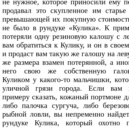
не нужное, которое приносили ему п
продавал это скупленное им старье
превышающей их покупную стоимость
не было в рундуке «Кулика». К приме
потеряли одну резиновую калошу с ле
вам обратиться к Кулику, и он в свое
и продаст вам такую же галошу на лев
же размера взамен потерянной, а ино
него свою же собственную гало
Куликом у какого-то мальчишки, кот
уличной грязи города. Если вам 
примеру сказать, кожаный портмоне д
либо палочка сургуча, либо березо
рыбной ловли, вы непременно найде
рундуке Кулика, который охотно 