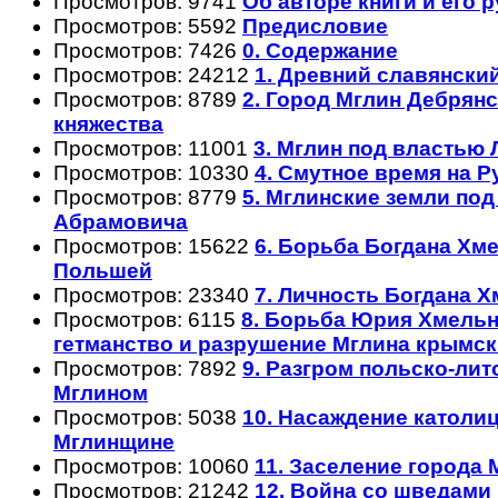
Просмотров: 9741
Об авторе книги и его 
Просмотров: 5592
Предисловие
Просмотров: 7426
0. Содержание
Просмотров: 24212
1. Древний славянски
Просмотров: 8789
2. Город Мглин Дебрянс
княжества
Просмотров: 11001
3. Мглин под властью
Просмотров: 10330
4. Смутное время на 
Просмотров: 8779
5. Мглинские земли по
Абрамовича
Просмотров: 15622
6. Борьба Богдана Хм
Польшей
Просмотров: 23340
7. Личность Богдана 
Просмотров: 6115
8. Борьба Юрия Хмельн
гетманство и разрушение Мглина крымс
Просмотров: 7892
9. Разгром польско-лит
Мглином
Просмотров: 5038
10. Насаждение католи
Мглинщине
Просмотров: 10060
11. Заселение города
Просмотров: 21242
12. Война со шведами 