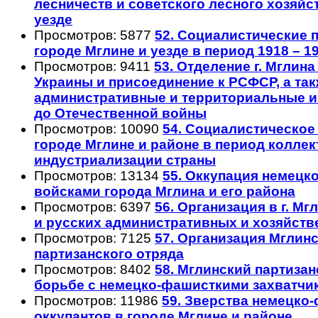
лесничеств и советского лесного хозяйс
уезде
Просмотров: 5877
52. Социалистические 
городе Мглине и уезде в период 1918 – 1
Просмотров: 9411
53. Отделение г. Мглина
Украины и присоединение к РСФСР, а та
административные и территориальные и
до Отечественной войны
Просмотров: 10090
54. Социалистическое
городе Мглине и районе в период коллек
индустриализации страны
Просмотров: 13134
55. Оккупация немец
войсками города Мглина и его района
Просмотров: 6397
56. Организация в г. М
и русских административных и хозяйст
Просмотров: 7125
57. Организация Мглин
партизанского отряда
Просмотров: 8402
58. Мглинский партизан
борьбе с немецко-фашисткими захватчи
Просмотров: 11986
59. Зверства немецко
оккупантов в городе Мглине и районе