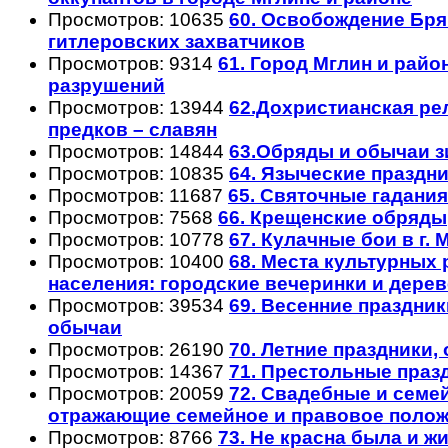
Просмотров: 10635
60. Освобождение Бр
гитлеровских захватчиков
Просмотров: 9314
61. Город Мглин и район
разрушений
Просмотров: 13944
62.Дохристианская ре
предков – славян
Просмотров: 14844
63.Обряды и обычаи з
Просмотров: 10835
64. Языческие праздн
Просмотров: 11687
65. Святочные гадания
Просмотров: 7568
66. Крещенские обряды
Просмотров: 10778
67. Кулачные бои в г. 
Просмотров: 10400
68. Места культурных
населения: городские вечеринки и дере
Просмотров: 39534
69. Весенние праздник
обычаи
Просмотров: 26190
70. Летние праздники,
Просмотров: 14367
71. Престольные праз
Просмотров: 20059
72. Свадебные и семе
отражающие семейное и правовое поло
Просмотров: 8766
73. Не красна была и 