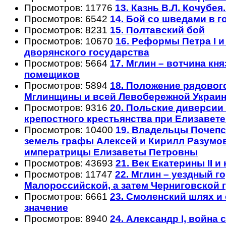
Просмотров: 11776
13. Казнь В.Л. Кочубе
Просмотров: 6542
14. Бой со шведами в г
Просмотров: 8231
15. Полтавский бой
Просмотров: 10670
16. Реформы Петра I и
дворянского государства
Просмотров: 5664
17. Мглин – вотчина кня
помещиков
Просмотров: 5894
18. Положение рядовог
Мглинщины и всей Левобережной Украи
Просмотров: 9316
20. Польские диверсии
крепостного крестьянства при Елизавет
Просмотров: 10400
19. Владельцы Почепс
земель графы Алексей и Кирилл Разумов
императрицы Елизаветы Петровны
Просмотров: 43693
21. Век Екатерины II и
Просмотров: 11747
22. Мглин – уездный г
Малороссийской, а затем Черниговской 
Просмотров: 6661
23. Смоленский шлях и
значение
Просмотров: 8940
24. Александр I, война