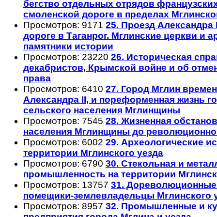
бегство отдельных отрядов французски
смоленской дороге в пределах Мглинско
Просмотров: 9171
25. Проезд Александра 
дороге в Таганрог. Мглинские церкви и 
памятники истории
Просмотров: 23220
26. Историческая спра
декабристов, Крымской войне и об отме
права
Просмотров: 6410
27. Город Мглин времен
Александра II, и пореформенная жизнь г
сельского населения Мглинщины
Просмотров: 7545
28. Жизненная обстано
населения Мглинщины до революционно
Просмотров: 6002
29. Археологические и
территории Мглинского уезда
Просмотров: 6790
30. Стекольная и метал
промышленность на территории Мглинск
Просмотров: 13757
31. Дореволюционные
помещики-землевладельцы Мглинского 
Просмотров: 8957
32. Промышленные и к
предприятия города Мглина и уезда.