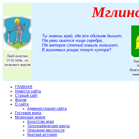
Мглин
Ты знаешь край, где все обильем дышит,
Где реки льются чище серебра,
Где ветерок степной ковыль колышет,
В вишневых рощах тонут хутора
?
Герб получен
27.03.1626г. от
Гер
польского короля
0
Новго
нам
ГЛАВНАЯ
Новости сайта
Старый сайт
Форум
О сайте
Администрация сайта
Гостевая книга
Мглинская земля
Богатство края
Топографические карты
Описание местности
Краткая история