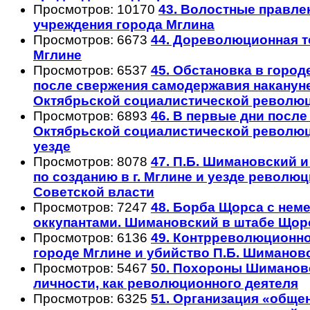
Просмотров: 10170
43. Волостные правле
учреждения города Мглина
Просмотров: 6673
44. Дореволюционная т
Мглине
Просмотров: 6537
45. Обстановка в город
после свержения самодержавия наканун
Октябрьской социалистической револю
Просмотров: 6893
46. В первые дни посл
Октябрьской социалистической революци
уезде
Просмотров: 8078
47. П.Б. Шимановский и
по созданию в г. Мглине и уезде револю
Cоветской власти
Просмотров: 7247
48. Борба Щорса с нем
оккупантами. Шимановский в штабе Щорс
Просмотров: 6136
49. Контрреволюционно
городе Мглине и убийство П.Б. Шиманов
Просмотров: 5467
50. Похороны Шимановск
личности, как революционного деятеля
Просмотров: 6325
51. Организация «общ