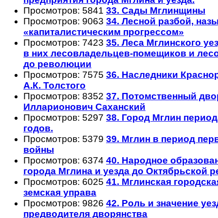
Просмотров: 5841
33. Сады Мглинщины
Просмотров: 9063
34. Лесной разбой, на
«капиталистическим прогрессом»
Просмотров: 7423
35. Леса Мглинского уе
в них лесовладельцев-помещиков и ле
до революции
Просмотров: 7575
36. Наследники Красно
А.К. Толстого
Просмотров: 8352
37. Потомственный дв
Илларионович Саханский
Просмотров: 5297
38. Город Мглин период
годов.
Просмотров: 5379
39. Мглин в период пе
войны
Просмотров: 6374
40. Народное образова
города Мглина и уезда до Октябрьской 
Просмотров: 6025
41. Мглинская городска
земская управа
Просмотров: 9826
42. Роль и значение уе
предводителя дворянства