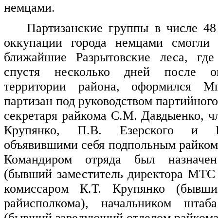
немцами.
Партизанские группы в числе 48
оккупации города немцами смогли
ближайшие Разрытовские леса, где
спустя несколько дней после о
территории района, оформился Мг
партизан под руководством партийного
секретаря райкома С.М. Давдыенко, ч
Крупянко, П.В. Езерского и 
объявившими себя подпольным райкомо
Командиром отряда был назначе
(бывший заместитель директора МТС 
комиссаром К.Т. Крупянко (бывши
райисполкома), начальником шта
(бывший заведующий отделом райкома