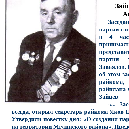
Зай
А
Заседа
партии сос
в 4 час
приним
представи
партии 
Завьялов.
об этом з
райкома
райплана 
Зайцев:
«... З
всегда, открыл секретарь райкома Яков 
Утвердили повестку дня: «О создании па
на территории Мглинского района». Пред