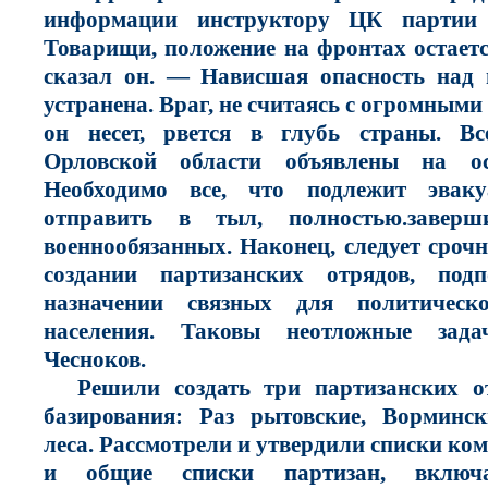
информации инструктору ЦК партии 
Товарищи, положение на фронтах остае
сказал он. — Нависшая опасность над
устранена. Враг, не считаясь с огромными
он несет, рвется в глубь страны. 
Орловской области объявлены на ос
Необходимо все, что подлежит эваку
отправить в тыл, полностью.заверш
военнообязанных. Наконец, следует сроч
создании партизанских отрядов, по
назначении связных для политическ
населения. Таковы неотложные зад
Чесноков.
Решили создать три партизанских о
базирования: Раз рытовские, Ворминс
леса. Рассмотрели и утвердили списки ко
и общие списки партизан, включа