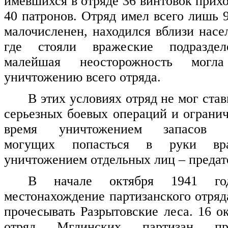
имевшихся в отряде 36 винтовок прих
40 патронов. Отряд имел всего лишь 
малочисленен, находился вблизи насе
где стояли вражеские подраздел
малейшая неосторожность могл
уничтожению всего отряда.
В этих условиях отряд не мог ста
серьезных боевых операций и огранич
время уничтожением запасов пр
могущих попасться в руки вр
уничтожением отдельных лиц – предат
В начале октября 1941 год
местонахождение партизанского отряд
прочесывать Разрытовские леса. 16 о
отряд Мглинских партизан п