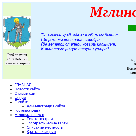
Мглин
Ты знаешь край, где все обильем дышит,
Где реки льются чище серебра,
Где ветерок степной ковыль колышет,
В вишневых рощах тонут хутора
?
Герб получен
27.03.1626г. от
Гер
польского короля
0
Новго
нам
ГЛАВНАЯ
Новости сайта
Старый сайт
Форум
О сайте
Администрация сайта
Гостевая книга
Мглинская земля
Богатство края
Топографические карты
Описание местности
Краткая история