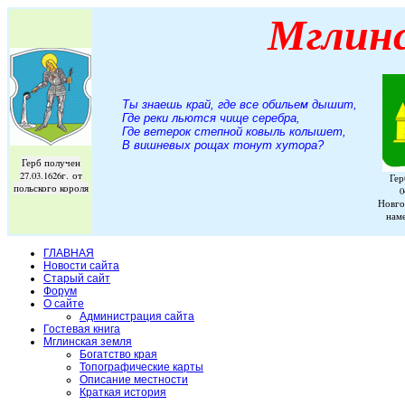
Мглин
Ты знаешь край, где все обильем дышит,
Где реки льются чище серебра,
Где ветерок степной ковыль колышет,
В вишневых рощах тонут хутора
?
Герб получен
27.03.1626г. от
Гер
польского короля
0
Новго
нам
ГЛАВНАЯ
Новости сайта
Старый сайт
Форум
О сайте
Администрация сайта
Гостевая книга
Мглинская земля
Богатство края
Топографические карты
Описание местности
Краткая история