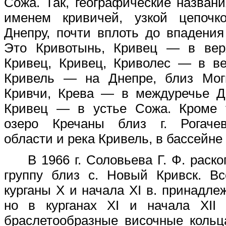
Сожа. Так, географические названи
именем кривичей, узкой цепочк
Днепру, почти вплоть до впадения
Это Кривотынь, Кривец — в вер
Кривец, Кривец, Криволес — в ве
Кривель — на Днепре, близ Моги
Кривчи, Крева — в междуречье Д
Кривец — в устье Сожа. Кроме т
озеро Кречаны близ г. Рогаче
области и река Кривель, в бассейне
В 1966 г. Соловьева Г. Ф. раск
группу близ с. Новый Кривск. Вс
курганы X и начала XI в. принадле
но в курганах ХI и начала XII 
браслетообразные височные кольц