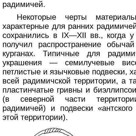
радимичей.
Некоторые черты материаль
характерные для ранних радимичей
сохранились в IX—XII вв., когда у
получил распространение обычай
курганах. Типичные для радим
украшения — семилучевые висо
петлистые и язычковые подвески, х
всей радимичской территории, а та
пластинчатые гривны и биэллипсо
(в северной части территори
радимичей) и подвески «антского
этой территории).