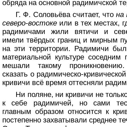
обряда на основной радимичской те
Г. Ф. Соловьёва считает, что
на
северо-востоке
или в тех местах, г
радимичами жили вятичи и сев
имели твёрдых границ и мирным п
на эти территории. Радимичи был
материальной культуре соседним 
мешали такому проникновению.
сказать о радимическо-кривической
кривичи всё время оттесняли радим
Ни поляне, ни кривичи не тольк
к себе радимичей, но сами те
главным образом относится к кри
постепенно захватывали среднее те