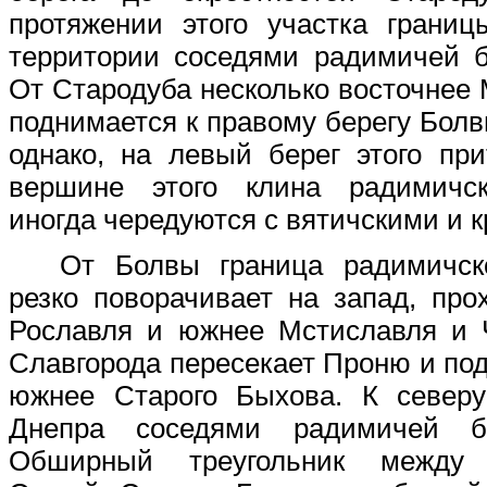
протяжении этого участка границ
территории соседями радимичей б
От Стародуба несколько восточнее 
поднимается к правому берегу Болв
однако, на левый берег этого пр
вершине этого клина радимичс
иногда чередуются с вятичскими и 
От Болвы граница радимичск
резко поворачивает на запад, про
Рославля и южнее Мстиславля и Ч
Славгорода пересекает Проню и под
южнее Старого Быхова. К север
Днепра соседями радимичей б
Обширный треугольник между 