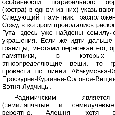
особенности погребального об
(костра) в одном из них) указываю
Следующий памятник, расположе
Сожу, в котором проводились раско
Гута, здесь уже найдены семилуч
украшения. Если же идти дальше 
границы, местами пересекая его, о
памятники, в которых 
этноопределяющие вещи, то г
провести по линии Абакумовка-Ка
Проскурни-Курганье-Солоное-Вищин
Вотня-Лудчицы.
Радимичским являетс
(семилапчатые и семилучевы
вероятно, Алешня, хотя 