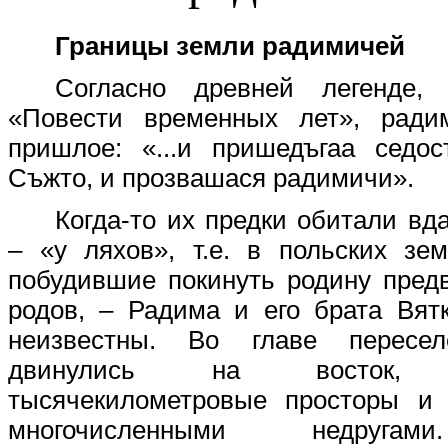
Границы земли радимичей
Согласно древней легенде,
«Повести временных лет», рад
пришлое: «...и пришедъгаа седо
Съжто, и прозвашася радимичи».
Когда-то их предки обитали вд
– «у ляхов», т.е. в польских зе
побудившие покинуть родину пред
родов, – Радима и его брата Вят
неизвестны. Во главе пересел
двинулись на восток, п
тысячекилометровые просторы и 
многочисленными недруга