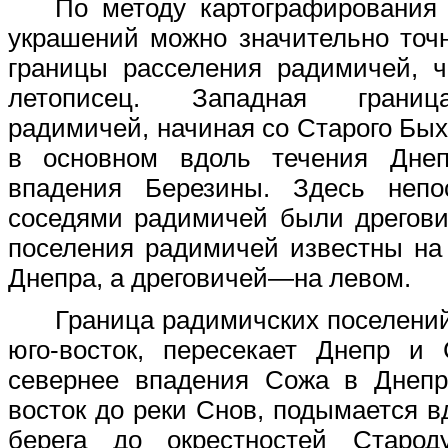
По методу картографирования
украшений можно значительно точ
границы расселения радимичей, ч
летописец. Западная границ
радимичей, начиная со Старого Бых
в основном вдоль течения Дне
впадения Березины. Здесь непо
соседями радимичей были дрегови
поселения радимичей известны на
Днепра, а дреговичей—на левом.
Граница радимичских поселений
юго-восток, пересекает Днепр и 
севернее впадения Сожа в Днеп
восток до реки Снов, подымается в
берега до окрестностей Старо