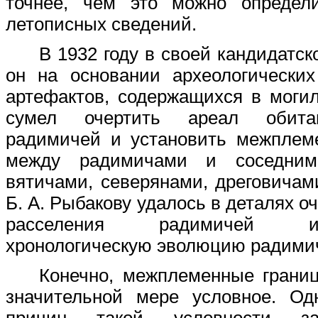
точнее, чем это можно определ
летописных сведений.
В 1932 году в своей кандидатс
он на основании археологических
артефактов, содержащихся в могил
сумел очертить ареал обита
радимичей и установить межплем
между радимичами и соседним
вятичами, северянами, дреговичам
Б. А. Рыбакову удалось в деталях о
расселения радимичей 
хронологическую эволюцию радимич
Конечно, межплеменные грани
значительной мере условное. Од
причин такой условности за