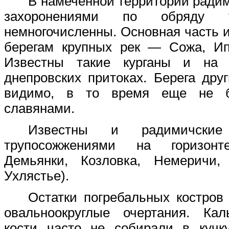
В намеченной территории радим
захоронениями по обряду тр
немногочисленны. Основная часть и
берегам крупных рек — Сожа, Ип
Известны такие курганы и на 
днепровских притоках. Берега друг
видимо, в то время еще не 
славянами.
Известны и радимичски
трупосожжениями на горизонте
Демьянки, Козловка, Немеричи,
Ухлястье).
Остатки погребальных костро
овальноокруглые очертания. Кал
кости часто не собирали в кучку