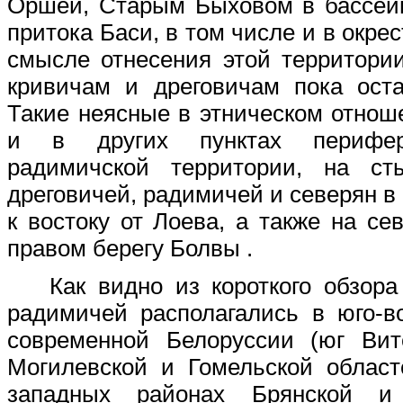
Оршей, Старым Быховом в бассейн
притока Баси, в том числе и в окрес
смысле отнесения этой территори
кривичам и дреговичам пока оста
Такие неясные в этническом отнош
и в других пунктах перифер
радимичской территории, на ст
дреговичей, радимичей и северян в
к востоку от Лоева, а также на се
правом берегу Болвы .
Как видно из короткого обзора
радимичей располагались в юго-в
современной Белоруссии (юг Вите
Могилевской и Гомельской област
западных районах Брянской и 