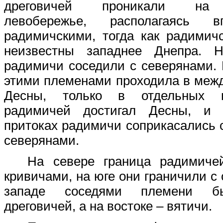
дреговичей проникали на 
левобережье, располагаясь 
радимичскими, тогда как радимич
неизвестны западнее Днепра. Н
радимичи соседили с северянами.
этими племенами проходила в меж
Десны, только в отдельных 
радимичей достигал Десны, и
притоках радимичи соприкасались 
северянами.
На севере граница радимиче
кривичами, на юге они граничили с
западе соседями племени б
дреговичей, а на востоке – вятичи.