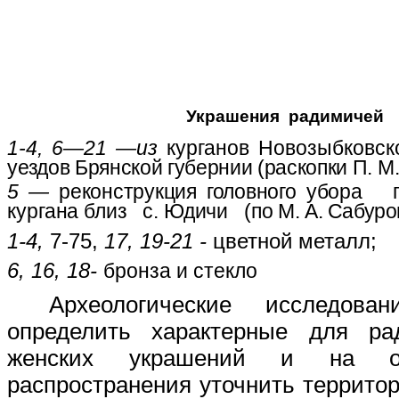
Украшения радимичей
1-4, 6—21 —из
курганов Новозыбковск
уездов Брянской губернии (раскопки
П. М
5 —
реконструкция головного убо
ра п
кургана близ с. Юдичи (по
М. А. Сабуро
1-4,
7-75,
17, 19-21 -
цветной металл;
6, 16, 18-
бронза и
стекло
Археологические исследова
определить характерные для р
женских украшений и на о
распространения уточнить террито