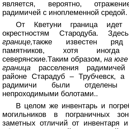
является, вероятно, отражени
радимичей с иноплеменной средой.
От Кветуни граница идет
окрестностям Стародуба.
Здес
границе,
также
известен ряд 
памятников, хотя иногда 
северянские.
Таким образом,
на юге
граница
расселения радимичей
районе Старадуб – Трубчевск, 
радимичи были отделены 
непроходимыми болотами..
В целом же инвентарь и погр
могильников в пограничных зо
заметных отличий от инвентаря и